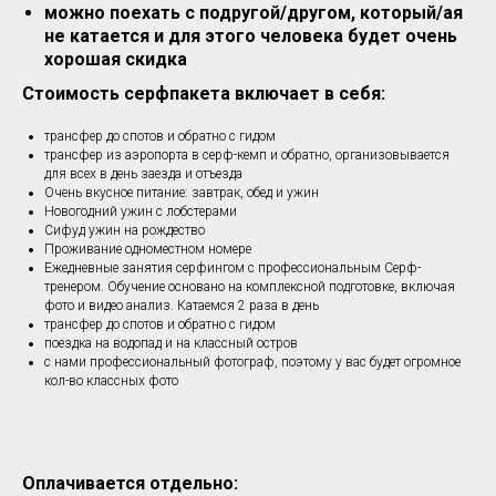
можно поехать с подругой/другом, который/ая
не катается и для этого человека будет очень
хорошая скидка
Стоимость серфпакета включает в себя:
трансфер до спотов и обратно с гидом
трансфер из аэропорта в серф-кемп и обратно, организовывается
для всех в день заезда и отъезда
Очень вкусное питание: завтрак, обед и ужин
Новогодний ужин с лобстерами
Сифуд ужин на рождество
Проживание одноместном номере
Ежедневные занятия серфингом с профессиональным Серф-
тренером. Обучение основано на комплексной подготовке, включая
фото и видео анализ. Катаемся 2 раза в день
трансфер до спотов и обратно с гидом
поездка на водопад и на классный остров
с нами профессиональный фотограф, поэтому у вас будет огромное
кол-во классных фото
Оплачивается отдельно: